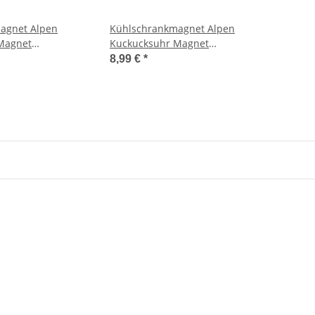
agnet Alpen
Kühlschrankmagnet Alpen
Magnet
Kuckucksuhr Magnet
bringsel Deko -
Reisemagnet Mitbringsel Metall
8,99 €
*
- Andechs