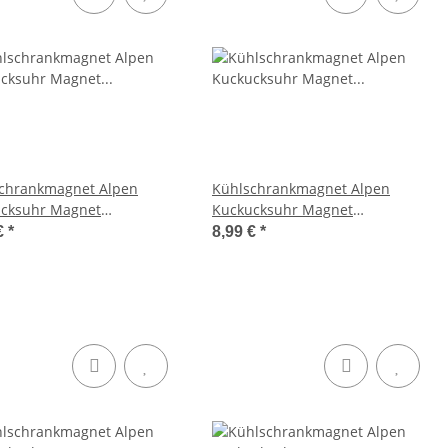
chrankmagnet Alpen
Kühlschrankmagnet Alpen
cksuhr Magnet
Kuckucksuhr Magnet
magnet Mitbringsel Metall
Urlaubserinnerung Mitbringsel
€
*
8,99 €
*
echs
Deko - Andechs