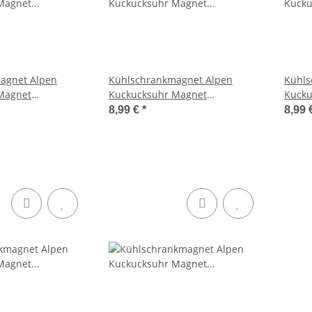
agnet Alpen
Kühlschrankmagnet Alpen
Kühls
Magnet
Kuckucksuhr Magnet
Kucku
rung Mitbringsel
Urlaubserinnerung Mitbringsel
Urlau
8,99 €
*
8,99 
hs
Deko - Andechs
Deko 