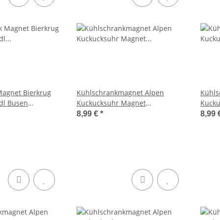
Magnet Bierkrug
Kühlschrankmagnet Alpen
Kühls
dl Busen
Kuckucksuhr Magnet
Kucku
- Andechs
Reisemagnet Mitbringsel Deko -
Reise
8,99 €
*
8,99 
Andechs
- And