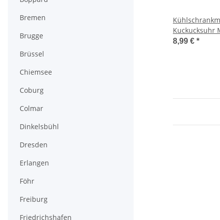
Bremen
Kühlschrankm
Kuckucksuhr 
Brugge
LiebespaarMit
8,99 €
*
Andechs
Brüssel
Chiemsee
Coburg
Colmar
Dinkelsbühl
Dresden
Erlangen
Föhr
Freiburg
Friedrichshafen