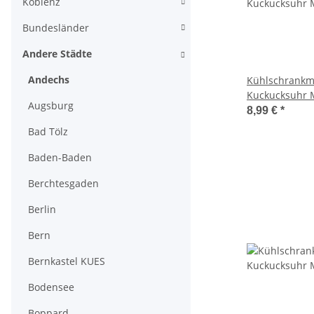
Koblenz
Bundesländer
Andere Städte
Andechs
Kühlschrankm
Kuckucksuhr 
Augsburg
Urlaubserinne
8,99 €
*
Deko - Andec
Bad Tölz
Baden-Baden
Berchtesgaden
Berlin
Bern
Bernkastel KUES
Bodensee
Boppard