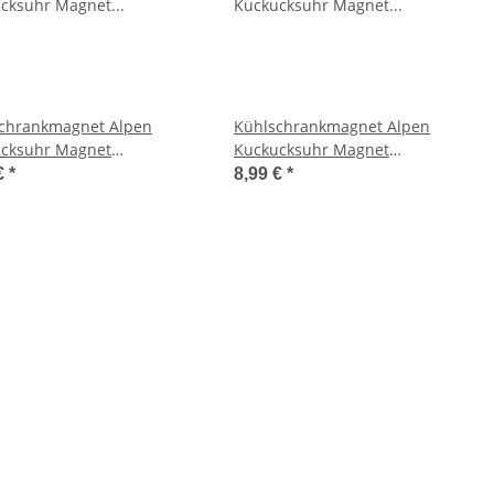
chrankmagnet Alpen
Kühlschrankmagnet Alpen
cksuhr Magnet
Kuckucksuhr Magnet
bserinnerung Mitbringsel
Urlaubserinnerung Mitbringsel
€
*
8,99 €
*
- Andechs
Deko - Andechs