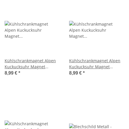
Kühlschrankmagnet Alpen
Kühlschrankmagnet Alpen
Kuckucksuhr Magnet
Kuckucksuhr Magnet
Urlaubserinnerung
LiebespaarMitbringsel Deko
8,99 €
*
8,99 €
*
Mitbringsel Deko - Berlin
- Berlin