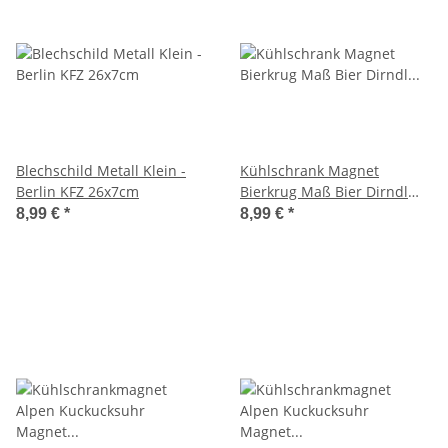
Blechschild Metall Klein -
Kühlschrank Magnet
Berlin KFZ 26x7cm
Bierkrug Maß Bier Dirndl
Busen Deutschland - Berlin
8,99 €
*
8,99 €
*
A3