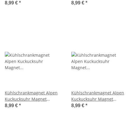
Urlaubserinnerung
Urlaubserinnerung
8,99 €
*
8,99 €
*
Mitbringsel Deko - Berlin
Mitbringsel Deko - Berlin
Kühlschrankmagnet Alpen
Kühlschrankmagnet Alpen
Kuckucksuhr Magnet
Kuckucksuhr Magnet
Urlaubserinnerung
Urlaubserinnerung
8,99 €
*
8,99 €
*
Mitbringsel Deko - Berlin
Mitbringsel Deko - Berlin