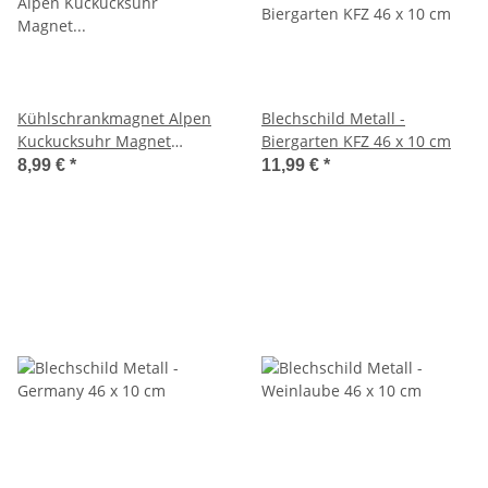
Kühlschrankmagnet Alpen
Blechschild Metall -
Kuckucksuhr Magnet
Biergarten KFZ 46 x 10 cm
Reisemagnet Mitbringsel
8,99 €
*
11,99 €
*
Metall - Berlin