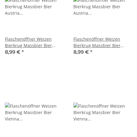
Flaschenöffner Weizen
Flaschenöffner Weizen
Bierkrug Massbier Bier
Bierkrug Massbier Bier
Austria Österreich
Austria Österreich
8,99 €
*
8,99 €
*