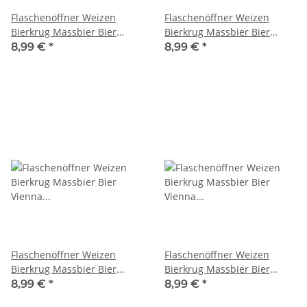
Flaschenöffner Weizen
Flaschenöffner Weizen
Bierkrug Massbier Bier
Bierkrug Massbier Bier
Vienna Wien Mozart
Vienna Wien Mozart W2
8,99 €
*
8,99 €
*
Flaschenöffner Weizen
Flaschenöffner Weizen
Bierkrug Massbier Bier
Bierkrug Massbier Bier
Vienna Wien Salzburg
Vienna Wien Salzburg
8,99 €
*
8,99 €
*
Mozart
Mozart M1