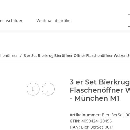
lechschilder
Weihnachtsartikel
chenöffner
3 er Set Bierkrug Bieröffner Öffner Flaschenöffner Weizen
3 er Set Bierkrug
Flaschenöffner 
- München M1
Artikelnummer:
Bier_3erSet_0
GTIN:
4059424120456
HAN:
Bier_3erSet_0011