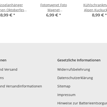
üsselanhänger
Fotomagnet Foto
Kühlschrankm
en Oktoberfest
Magnet
Alpen Kuckuc
ny Deutschland
Kühlschrankmagnet -
Magnet Reisemagnet
8,99 €
*
6,99 €
*
8,99 €
*
München Postkarte
Mitbringsel D
München
onen
Gesetzliche Informationen
nd Versand
Widerrufsbelehrung
uns
Datenschutzerklärung
und Versandinformationen
Sitemap
Impressum
Hinweise zur Batterieentsorgu