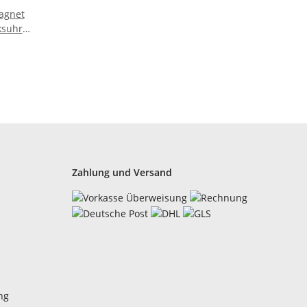
agnet
ksuhr
eko -
Zahlung und Versand
ng