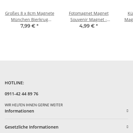
Großes 8 x 8cm Magnete
Fotomagnet Magnet
Kü
München Bierkrug
Souvenir Magnet -
Mag
Maßkrug Masskrug
München Germany
7,99 €
*
4,99 €
*
Hund Germany MT15
HOTLINE:
0911-42 44 89 76
WIR HELFEN IHNEN GERNE WEITER
Informationen
Gesetzliche Informationen