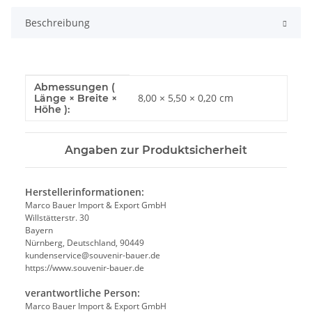
Beschreibung
Abmessungen (
Produkteigenschaft
Wert
8,00 × 5,50 × 0,20 cm
Länge × Breite ×
Höhe ):
Angaben zur Produktsicherheit
Herstellerinformationen:
Marco Bauer Import & Export GmbH
Willstätterstr. 30
Bayern
Nürnberg, Deutschland, 90449
kundenservice@souvenir-bauer.de
https://www.souvenir-bauer.de
verantwortliche Person:
Marco Bauer Import & Export GmbH