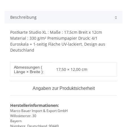
Beschreibung
Postkarte Studio XL : Maße : 17,5cm Breit x 12cm
Material : 330 g/m² Premiumpapier Druck: 4/1
Euroskala + 1-seitig Fläche UV-lackiert. Design aus
Deutschland
Produkteigenschaft
Wert
Abmessungen (
17,50 × 12,00 cm
Länge × Breite ):
Angaben zur Produktsicherheit
Herstellerinformationen:
Marco Bauer Import & Export GmbH
Willstätterstr. 30
Bayern
Nürnberg, Deutschland, 90449