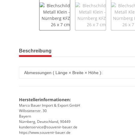
weitere Registerkarten anzeigen
Beschreibung
Produkteigenschaft
Wert
Abmessungen ( Länge × Breite × Höhe ):
Herstellerinformationen:
Marco Bauer Import & Export GmbH
Willstätterstr. 30
Bayern
Nürnberg, Deutschland, 90449
kundenservice@souvenir-bauer.de
https://www.souvenir-bauer.de