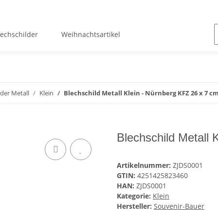
lechschilder
Weihnachtsartikel
lder Metall
Klein
Blechschild Metall Klein - Nürnberg KFZ 26 x 7 c
Blechschild Metall 
Artikelnummer:
ZJDS0001
GTIN:
4251425823460
HAN:
ZJDS0001
Kategorie:
Klein
Hersteller:
Souvenir-Bauer