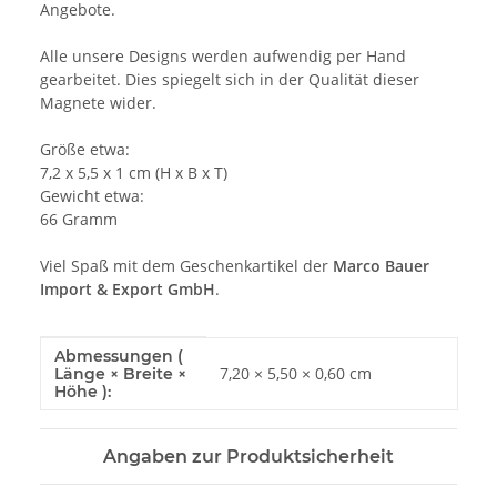
Angebote.
Alle unsere Designs werden aufwendig per Hand
gearbeitet. Dies spiegelt sich in der Qualität dieser
Magnete wider.
Größe etwa:
7,2 x 5,5 x 1 cm (H x B x T)
Gewicht etwa:
66 Gramm
Viel Spaß mit dem Geschenkartikel der
Marco Bauer
Import & Export GmbH
.
Abmessungen (
Produkteigenschaft
Wert
7,20 × 5,50 × 0,60 cm
Länge × Breite ×
Höhe ):
Angaben zur Produktsicherheit