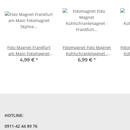
Foto Magnet Frankfurt
Fotomagnet Foto Magnet
Foto
am Main Fotomagnet
Kühlschrankmagnet -
Kü
Skyline Deutschland
Frankfurt Postkarte
Fr
4,99 €
*
6,99 €
*
Germany Tag
HOTLINE:
0911-42 44 89 76