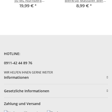
50 ML Nürnberg
Bierkrug Massbier Bier
Deutschland Germany
Nürnberg N1
19,99 €
*
8,99 €
*
HOTLINE:
0911-42 44 89 76
WIR HELFEN IHNEN GERNE WEITER
Informationen
Gesetzliche Informationen
Zahlung und Versand