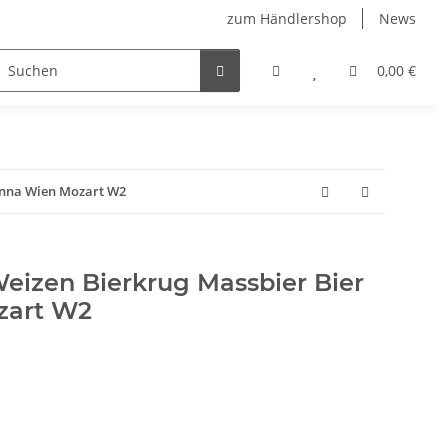
zum Händlershop
News
0,00 €
ienna Wien Mozart W2
eizen Bierkrug Massbier Bier
zart W2