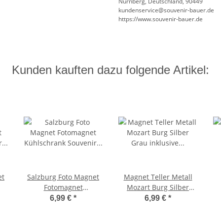
Nürnberg, Deutschland, 90449
kundenservice@souvenir-bauer.de
https://www.souvenir-bauer.de
Kunden kauften dazu folgende Artikel:
et
Salzburg Foto Magnet
Magnet Teller Metall
Fotomagnet
Mozart Burg Silber
ir
Kühlschrank Souvenir
Grau inklusive Box mit
6,99 €
*
6,99 €
*
Austria Österreich
Aufhänger
SAW2