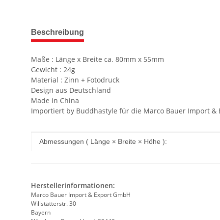
weitere Registerkarten anzeigen
Beschreibung
Maße : Länge x Breite ca. 80mm x 55mm
Gewicht : 24g
Material : Zinn + Fotodruck
Design aus Deutschland
Made in China
Importiert by Buddhastyle für die Marco Bauer Import 
Produkteigenschaft
Wert
Abmessungen ( Länge × Breite × Höhe ):
Herstellerinformationen:
Marco Bauer Import & Export GmbH
Willstätterstr. 30
Bayern