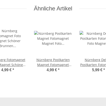
Ähnliche Artikel
erg Fotomagnet
Nürnberg Postkarten
Nürnberg De
Magnet Schöner
Magnet Fotomagnet
Postkarten Fot
nnen Altstadt
Magnet Foto
Foto Magnet Al
4,99 €
*
4,99 €
*
5,99 €
*
wappen - 5 in 1
Lorenzkirche Schöner
Deutschland F
Brunnen