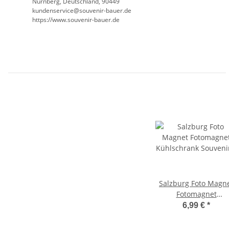
Nürnberg, Deutschland, 90449
kundenservice@souvenir-bauer.de
https://www.souvenir-bauer.de
Salzburg Foto Magn
Fotomagnet
Kühlschrank Souven
6,99 €
*
Austria Österreich
SAW1