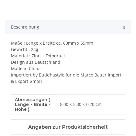
Beschreibung
Maße : Länge x Breite ca. 80mm x 55mm
Gewicht : 24g
Material : Zinn + Fotodruck
Design aus Deutschland
Made in China
Importiert by Buddhastyle für die Marco Bauer Import
& Export GmbH
Abmessungen (
Produkteigenschaft
Wert
8,00 × 5,30 × 0,20 cm
Länge × Breite ×
Höhe ):
Angaben zur Produktsicherheit