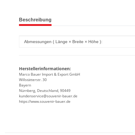
weitere Registerkarten anzeigen
Beschreibung
Produkteigenschaft
Wert
Abmessungen ( Länge × Breite × Höhe ):
Herstellerinformationen:
Marco Bauer Import & Export GmbH
Willstätterstr. 30
Bayern
Nürnberg, Deutschland, 90449
kundenservice@souvenir-bauer.de
https://www.souvenir-bauer.de