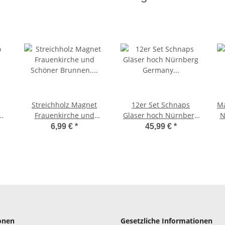
Streichholz Magnet
12er Set Schnaps
Ma
Frauenkirche und
Gläser hoch Nürnberg
N
Schöner Brunnen.
Germany Deutschland
6,99 €
*
45,99 €
*
U
Nürnberg Streichhölzer
50 ML Schnaps Glas
onen
Gesetzliche Informationen