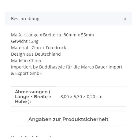
Beschreibung
Maße : Länge x Breite ca. 80mm x 55mm
Gewicht : 24g
Material : Zinn + Fotodruck
Design aus Deutschland
Made in China
Importiert by Buddhastyle für die Marco Bauer Import
& Export GmbH
Abmessungen (
Produkteigenschaft
Wert
8,00 × 5,30 × 0,20 cm
Länge × Breite ×
Höhe ):
Angaben zur Produktsicherheit