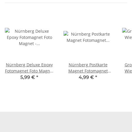
Nürnberg Deluxe Epoxy
Nürnberg Postkarte
Gro
Fotomagnet Foto Magnet
Magnet Fotomagnet
Wie
- Albrecht Dürer Rot
Kühlschrank
5,99 €
*
4,99 €
*
Weiß
Frauenkirche Hauptmark
Altstadt