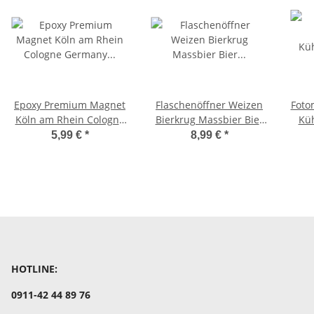
Epoxy Premium Magnet
Flaschenöffner Weizen
Foto
Köln am Rhein Cologne
Bierkrug Massbier Bier
Kü
Germany Deutschland
Köln Cologne K1
5,99 €
*
8,99 €
*
KT11
HOTLINE:
0911-42 44 89 76