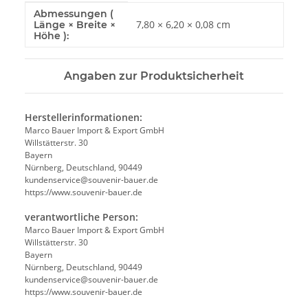
Abmessungen (
Produkteigenschaft
Wert
7,80 × 6,20 × 0,08 cm
Länge × Breite ×
Höhe ):
Angaben zur Produktsicherheit
Herstellerinformationen:
Marco Bauer Import & Export GmbH
Willstätterstr. 30
Bayern
Nürnberg, Deutschland, 90449
kundenservice@souvenir-bauer.de
https://www.souvenir-bauer.de
verantwortliche Person:
Marco Bauer Import & Export GmbH
Willstätterstr. 30
Bayern
Nürnberg, Deutschland, 90449
kundenservice@souvenir-bauer.de
https://www.souvenir-bauer.de