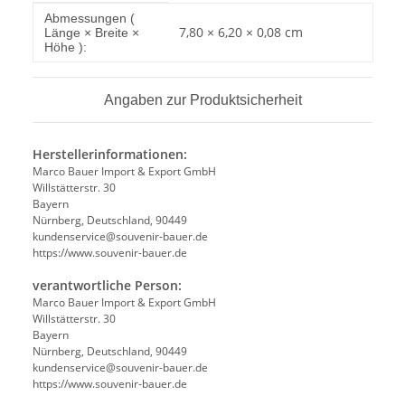
Produkteigenschaft
Wert
Abmessungen (
7,80 × 6,20 × 0,08 cm
Länge × Breite ×
Höhe ):
Angaben zur Produktsicherheit
Herstellerinformationen:
Marco Bauer Import & Export GmbH
Willstätterstr. 30
Bayern
Nürnberg, Deutschland, 90449
kundenservice@souvenir-bauer.de
https://www.souvenir-bauer.de
verantwortliche Person:
Marco Bauer Import & Export GmbH
Willstätterstr. 30
Bayern
Nürnberg, Deutschland, 90449
kundenservice@souvenir-bauer.de
https://www.souvenir-bauer.de