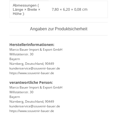
Produkteigenschaft
Wert
Abmessungen (
7,80 × 6,20 × 0,08 cm
Länge × Breite ×
Höhe ):
Angaben zur Produktsicherheit
Herstellerinformationen:
Marco Bauer Import & Export GmbH
Willstätterstr. 30
Bayern
Nürnberg, Deutschland, 90449
kundenservice@souvenir-bauer.de
https://www.souvenir-bauer.de
verantwortliche Person:
Marco Bauer Import & Export GmbH
Willstätterstr. 30
Bayern
Nürnberg, Deutschland, 90449
kundenservice@souvenir-bauer.de
https://www.souvenir-bauer.de