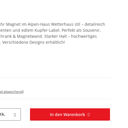
uhr Magnet im Alpen-Haus Wetterhaus stil – detailreich
ementen und edlem Kupfer-Label. Perfekt als Souvenir,
chrank & Magnetwand. Starker Halt – hochwertiges
k. Verschiedene Designs erhältlich!
nd abweichend)
tk.
In den Warenkorb