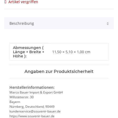
Artikel vergriffen
Beschreibung
Abmessungen (
Produkteigenschaft
Wert
11,50 × 5,10 × 1,00 cm
Länge × Breite ×
Höhe ):
Angaben zur Produktsicherheit
Herstellerinformationen:
Marco Bauer Import & Export GmbH
Willstätterstr. 30
Bayern
Nürnberg, Deutschland, 90449
kundenservice@souvenir-bauer.de
https://www.souvenir-bauer.de