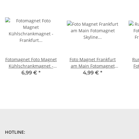
Fotomagnet Foto Magnet
Foto Magnet Frankfurt
Run
Kühlschrankmagnet -
am Main Fotomagnet
Fo
Frankfurt am Main
Skyline Deutschland
F
6,99 €
*
4,99 €
*
Skyline
Germany Tag
HOTLINE: