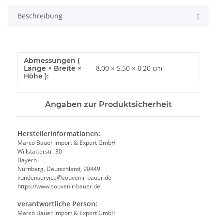
Beschreibung
Abmessungen (
Produkteigenschaft
Wert
8,00 × 5,50 × 0,20 cm
Länge × Breite ×
Höhe ):
Angaben zur Produktsicherheit
Herstellerinformationen:
Marco Bauer Import & Export GmbH
Willstätterstr. 30
Bayern
Nürnberg, Deutschland, 90449
kundenservice@souvenir-bauer.de
https://www.souvenir-bauer.de
verantwortliche Person:
Marco Bauer Import & Export GmbH