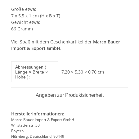
Größe etwa:
7 x 5,5 x 1 cm (H x B x T)
Gewicht etwa:
66 Gramm
Viel Spaß mit dem Geschenkartikel der
Marco Bauer
Import & Export GmbH
.
Produkteigenschaft
Wert
Abmessungen (
7,20 × 5,30 × 0,70 cm
Länge × Breite ×
Höhe ):
Angaben zur Produktsicherheit
Herstellerinformationen:
Marco Bauer Import & Export GmbH
Willstätterstr. 30
Bayern
Nürnberg, Deutschland, 90449