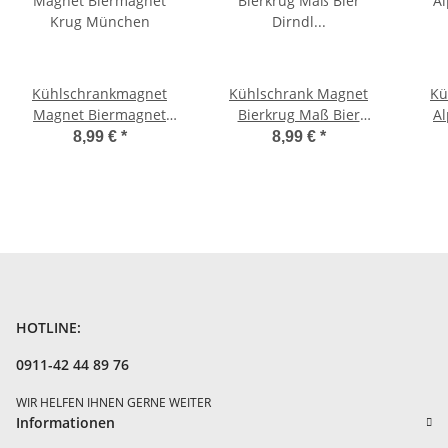
Kühlschrankmagnet
Kühlschrank Magnet
Kü
Magnet Biermagnet
Bierkrug Maß Bier
A
Krug München
Dirndl Busen
8,99 €
*
8,99 €
*
Deutschland - München
U
A1
M
HOTLINE:
0911-42 44 89 76
WIR HELFEN IHNEN GERNE WEITER
Informationen