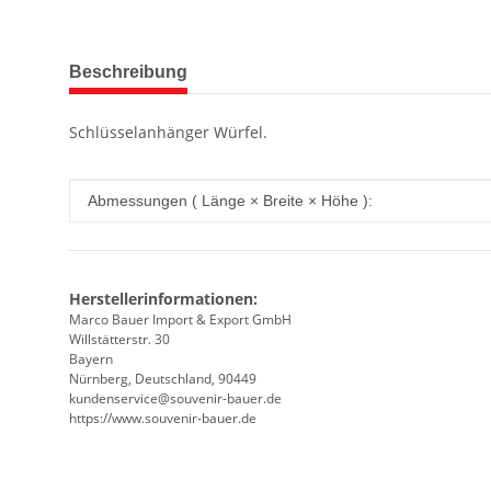
weitere Registerkarten anzeigen
Beschreibung
Schlüsselanhänger Würfel.
Produkteigenschaft
Wert
Abmessungen ( Länge × Breite × Höhe ):
Herstellerinformationen:
Marco Bauer Import & Export GmbH
Willstätterstr. 30
Bayern
Nürnberg, Deutschland, 90449
kundenservice@souvenir-bauer.de
https://www.souvenir-bauer.de