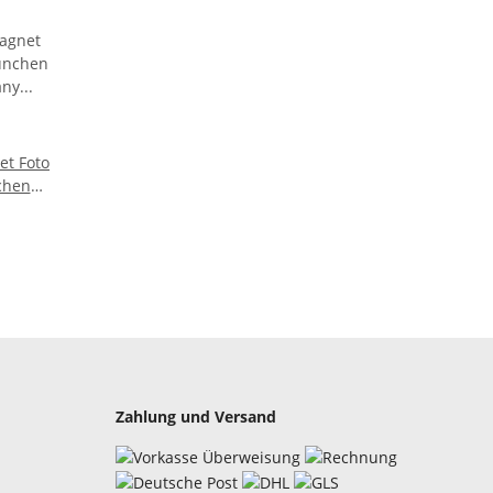
et Foto
chen
any
MT19
Zahlung und Versand