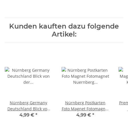
Kunden kauften dazu folgende
Artikel:
Nürnberg Germany
Nürnberg Postkarten
Prem
Deutschland Blick von
Foto Magnet Fotomagnet
der Kaiserburg Burg
Nuernberg Germany
4,99 €
*
4,99 €
*
Franken Brd
Deutschland Puzzel