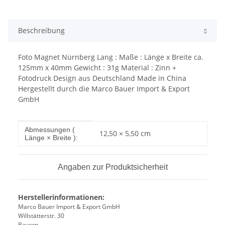
Beschreibung
Foto Magnet Nürnberg Lang : Maße : Länge x Breite ca.
125mm x 40mm Gewicht : 31g Material : Zinn +
Fotodruck Design aus Deutschland Made in China
Hergestellt durch die Marco Bauer Import & Export
GmbH
Produkteigenschaft
Wert
Abmessungen (
12,50 × 5,50 cm
Länge × Breite ):
Angaben zur Produktsicherheit
Herstellerinformationen:
Marco Bauer Import & Export GmbH
Willstätterstr. 30
Bayern