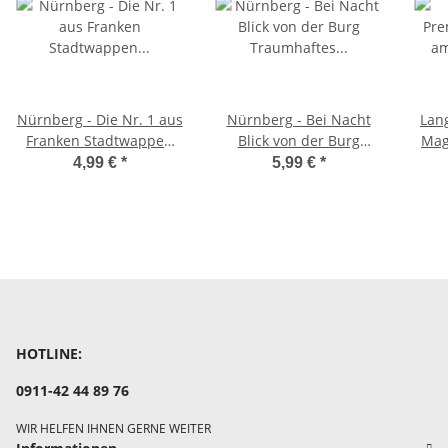
Nürnberg - Die Nr. 1 aus
Nürnberg - Bei Nacht
Lan
Franken Stadtwappen
Blick von der Burg
Mag
Deutschland Germany
Traumhaftes Nuernberg
C
4,99 €
*
5,99 €
*
Club
Franken Germany
HOTLINE:
0911-42 44 89 76
WIR HELFEN IHNEN GERNE WEITER