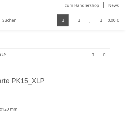
zum Händlershop
News
0,00 €
XLP
arte PK15_XLP
5 x120 mm