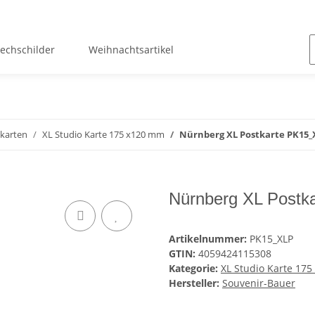
lechschilder
Weihnachtsartikel
karten
XL Studio Karte 175 x120 mm
Nürnberg XL Postkarte PK15_
Nürnberg XL Postk
Artikelnummer:
PK15_XLP
GTIN:
4059424115308
Kategorie:
XL Studio Karte 17
Hersteller:
Souvenir-Bauer