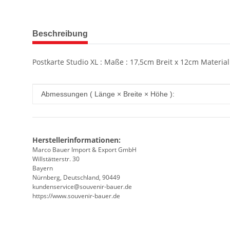
weitere Registerkarten anzeigen
Beschreibung
Postkarte Studio XL : Maße : 17,5cm Breit x 12cm Materia
Produkteigenschaft
Wert
Abmessungen ( Länge × Breite × Höhe ):
Herstellerinformationen:
Marco Bauer Import & Export GmbH
Willstätterstr. 30
Bayern
Nürnberg, Deutschland, 90449
kundenservice@souvenir-bauer.de
https://www.souvenir-bauer.de