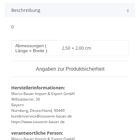
Beschreibung
0
Produkteigenschaft
Wert
Abmessungen (
2,50 × 2,00 cm
Länge × Breite ):
Angaben zur Produktsicherheit
Herstellerinformationen:
Marco Bauer Import & Export GmbH
Willstätterstr. 30
Bayern
Nürnberg, Deutschland, 90449
kundenservice@souvenir-bauer.de
https://www.souvenir-bauer.de
verantwortliche Person:
Marco Bauer Import & Export GmbH