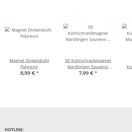
Magnet Dinkelsbühl
3D Kühlschrankmagnet
Polyresin
Nördlingen Souvenir
Kü
Germany Stadtmotiv
Ma
8,99 €
*
7,99 €
*
Holz Magnet Geschenk
HOTLINE: