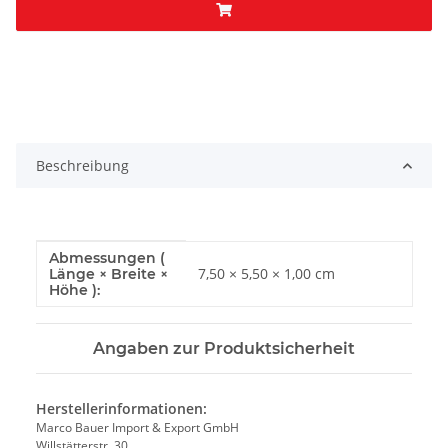
Beschreibung
Abmessungen (
Produkteigenschaft
Wert
7,50 × 5,50 × 1,00 cm
Länge × Breite ×
Höhe ):
Angaben zur Produktsicherheit
Herstellerinformationen:
Marco Bauer Import & Export GmbH
Willstätterstr. 30