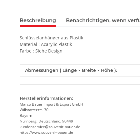
weitere Registerkarten anzeigen
Beschreibung
Benachrichtigen, wenn verf
Schlüsselanhänger aus Plastik
Material : Acarylic Plastik
Farbe : Siehe Design
Produkteigenschaft
Wert
Abmessungen ( Länge × Breite × Höhe ):
Herstellerinformationen:
Marco Bauer Import & Export GmbH
Willstätterstr. 30
Bayern
Nürnberg, Deutschland, 90449
kundenservice@souvenir-bauer.de
https://www.souvenir-bauer.de