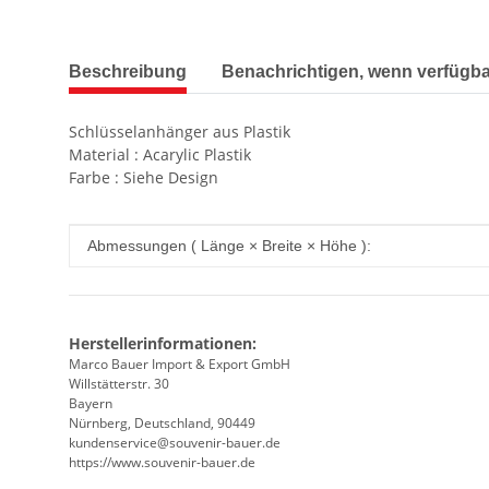
weitere Registerkarten anzeigen
Beschreibung
Benachrichtigen, wenn verfügba
Schlüsselanhänger aus Plastik
Material : Acarylic Plastik
Farbe : Siehe Design
Produkteigenschaft
Wert
Abmessungen ( Länge × Breite × Höhe ):
Herstellerinformationen:
Marco Bauer Import & Export GmbH
Willstätterstr. 30
Bayern
Nürnberg, Deutschland, 90449
kundenservice@souvenir-bauer.de
https://www.souvenir-bauer.de