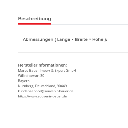
weitere Registerkarten anzeigen
Beschreibung
Produkteigenschaft
Wert
Abmessungen ( Länge × Breite × Höhe ):
Herstellerinformationen:
Marco Bauer Import & Export GmbH
Willstätterstr. 30
Bayern
Nürnberg, Deutschland, 90449
kundenservice@souvenir-bauer.de
https://www.souvenir-bauer.de