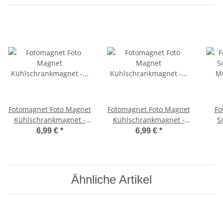
Fotomagnet Foto Magnet
Fotomagnet Foto Magnet
Fo
Kühlschrankmagnet -
Kühlschrankmagnet -
S
München Postkarte Bunt
München
M
6,99 €
*
6,99 €
*
Landeshauptstadt
Ähnliche Artikel