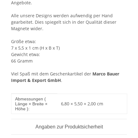
Angebote.
Alle unsere Designs werden aufwendig per Hand
gearbeitet. Dies spiegelt sich in der Qualität dieser
Magnete wider.
Größe etwa:
7 x 5,5 x 1 cm (H x B x T)
Gewicht etwa:
66 Gramm
Viel Spaß mit dem Geschenkartikel der
Marco Bauer
Import & Export GmbH
.
Produkteigenschaft
Wert
Abmessungen (
6,80 × 5,50 × 2,00 cm
Länge × Breite ×
Höhe ):
Angaben zur Produktsicherheit