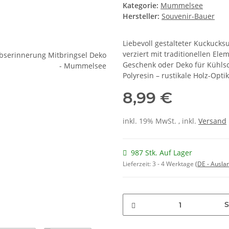
Kategorie:
Mummelsee
Hersteller:
Souvenir-Bauer
Liebevoll gestalteter Kuckucks
verziert mit traditionellen El
Geschenk oder Deko für Kühls
Polyresin – rustikale Holz-Opti
8,99 €
inkl. 19% MwSt. , inkl.
Versand
987 Stk. Auf Lager
Lieferzeit:
3 - 4 Werktage
(DE - Ausla
S