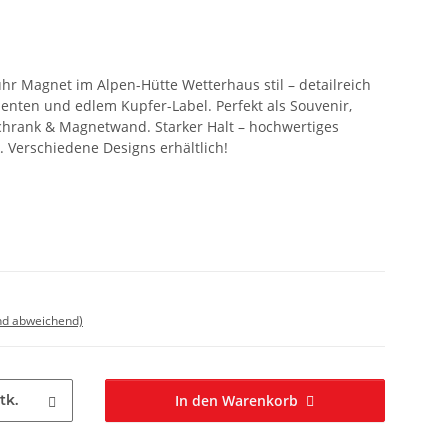
uhr Magnet im Alpen-Hütte Wetterhaus stil – detailreich
ementen und edlem Kupfer-Label. Perfekt als Souvenir,
chrank & Magnetwand. Starker Halt – hochwertiges
k. Verschiedene Designs erhältlich!
nd abweichend)
tk.
In den Warenkorb