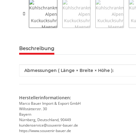
weitere Registerkarten anzeigen
Beschreibung
Produkteigenschaft
Wert
Abmessungen ( Länge × Breite × Höhe ):
Herstellerinformationen:
Marco Bauer Import & Export GmbH
Willstätterstr. 30
Bayern
Nürnberg, Deutschland, 90449
kundenservice@souvenir-bauer.de
https://www.souvenir-bauer.de