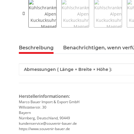
weitere Registerkarten anzeigen
Beschreibung
Benachrichtigen, wenn verf
Produkteigenschaft
Wert
Abmessungen ( Länge × Breite × Höhe ):
Herstellerinformationen:
Marco Bauer Import & Export GmbH
Willstätterstr. 30
Bayern
Nürnberg, Deutschland, 90449
kundenservice@souvenir-bauer.de
https://www.souvenir-bauer.de