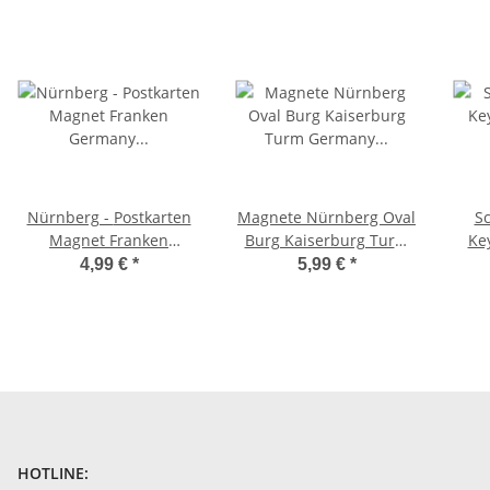
Nürnberg - Postkarten
Magnete Nürnberg Oval
S
Magnet Franken
Burg Kaiserburg Turm
Ke
Germany Deutschland
Germany Deutschland
4,99 €
*
5,99 €
*
Foto Magnet Fotomagnet
Franken Bayern
HOTLINE: